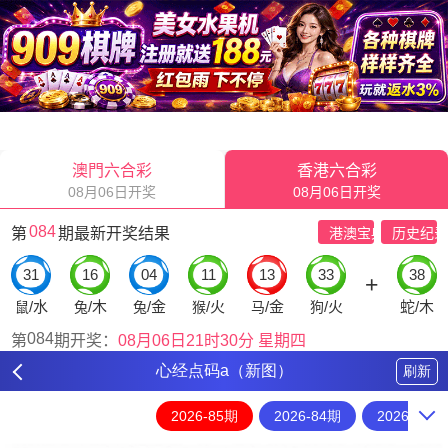
心经点码a（新图）
刷新
2026-85期
2026-84期
2026-83期