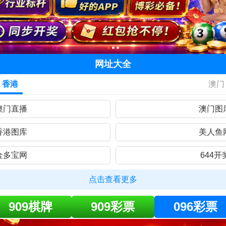
网址大全
香港
澳门
澳门直播
澳门图
香港图库
美人鱼
金多宝网
644开
黄大仙网
彩民网
点击查看更多
九五至尊
曾道人
909棋牌
909彩票
096彩票
摇钱树网
香港挂