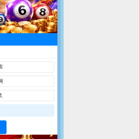
库
开奖直播
网
香港图库
奖
金多宝网
站
黄大仙网
网
九五至尊
牌
摇钱树网