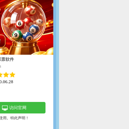
水
铁盘神算
网
青龙阁网
网
惠泽社群
机
雷锋总站
彩票软件
网
六合彩票
件
宝
聚宝盆网
06.28
坛
跑狗论坛
典
宝马论坛
访问官网
使用。特此声明！
机
白姐论坛