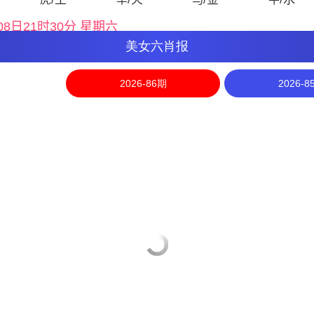
美女六肖报
2026-86期
2026-8