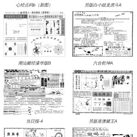
心经点码b（新图）
另版白小姐龙虎斗A
潮汕赌经濠华版B
六合乾坤A
当日报-4
另版港澳赌王A