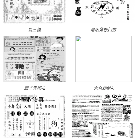
新三怪
老版紫微门数
新当天报-2
六合精解A