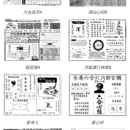
六合高手A
潮汕心经B
福音报A
另版濠江神算B
新奇人
新心经