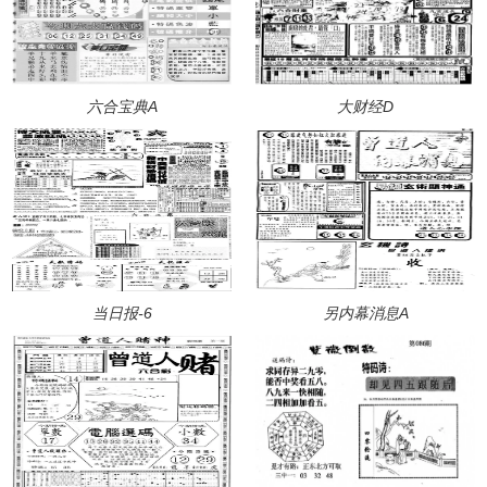
六合宝典A
大财经D
当日报-6
另内幕消息A