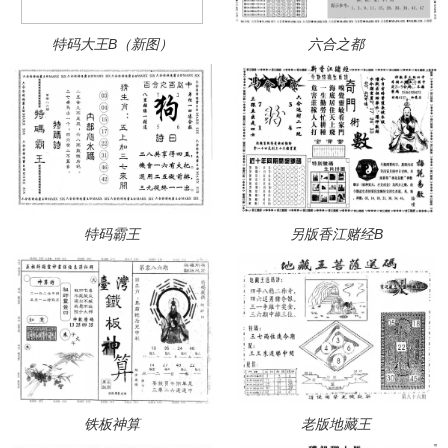
特码大王B（新图）
六合之都
特码霸王
另版香江赌经B
铁板神算
老版地藏王