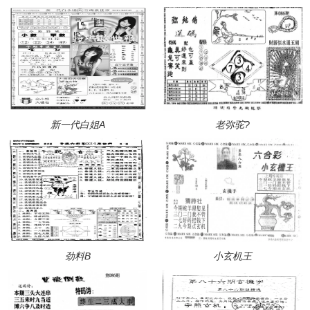
新一代白姐A
老弥驼?
劲料B
小玄机王