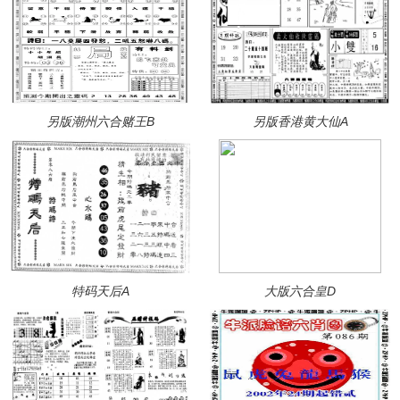
另版潮州六合赌王B
另版香港黄大仙A
特码天后A
大版六合皇D