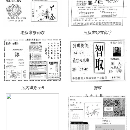
老版紫微倒数
另版加印玄机字
另内幕贴士B
智取