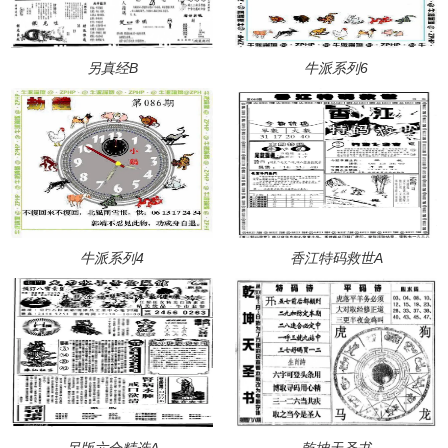
另真经B
牛派系列6
牛派系列4
香江特码救世A
另版六合精选A
乾坤天圣书