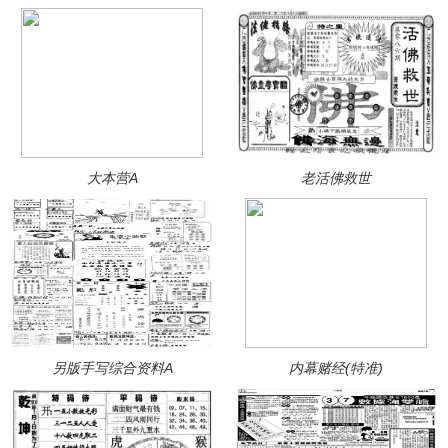
大本营A
老活佛救世
另版手写综合资料A
内幕赌经(特准)