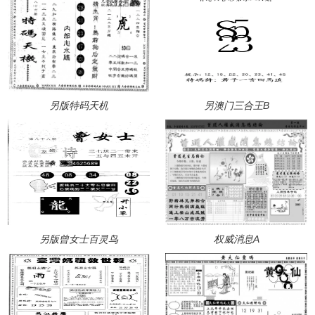
另版特码天机
另澳门三合王B
另版曾女士百灵鸟
权威消息A