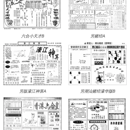
六合小天才B
另赌经A
另版濠江神算A
另潮汕赌经濠华版B