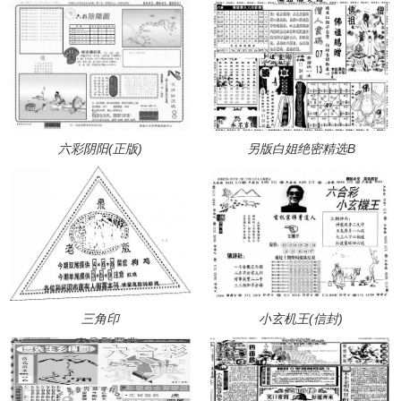
六彩阴阳(正版)
另版白姐绝密精选B
三角印
小玄机王(信封)