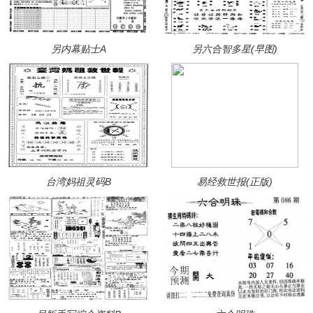
另内幕贴士A
另六合智多星(早图)
台湾妈祖灵码B
易经救世报(正版)