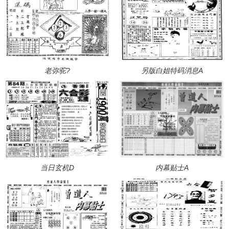
老弥驼?
另版白姐特码消息A
当日玄机D
内幕贴士A