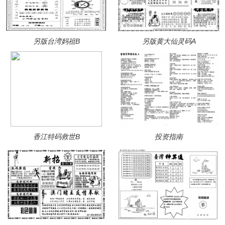
另版台湾妈祖B
另版黄大仙灵码A
香江特码救世B
投资指南