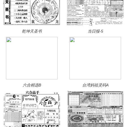
乾坤天圣书
当日报-5
六合精选B
台湾妈祖灵码A