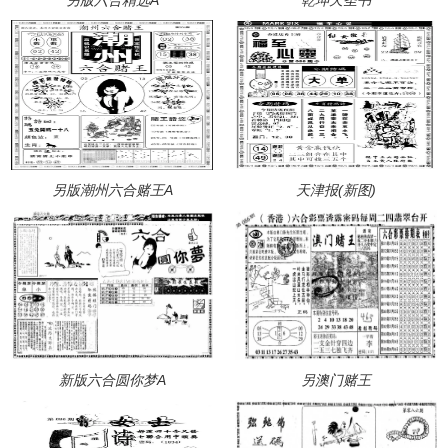
另版潮州六合赌王A
天津报(新图)
新版六合圆你梦A
另澳门赌王