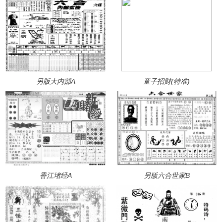
另版大内部A
童子招财(特准)
香江堵经A
另版六合世家B