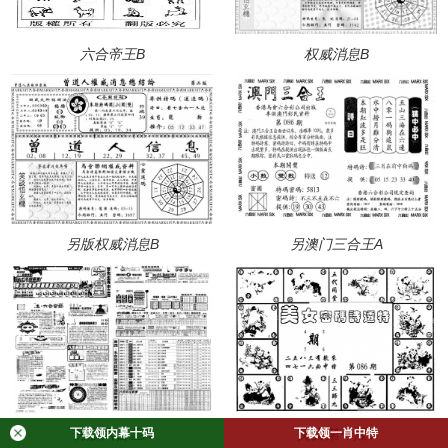
六合帝王B
权威消息B
另版权威消息B
另澳门三合王A
下载领内幕十码
下载领一肖中特
另版六合皇A
美女第一报B