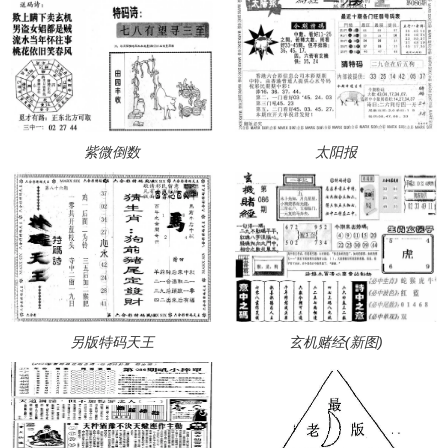
紫微倒数
太阳报
另版特码天王
玄机赌经(新图)