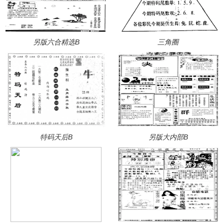
另版六合精选B
三角圈
特码天后B
另版大内部B