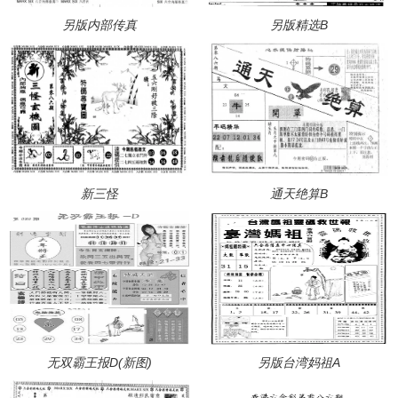
另版内部传真
另版精选B
新三怪
通天绝算B
无双霸王报D(新图)
另版台湾妈祖A