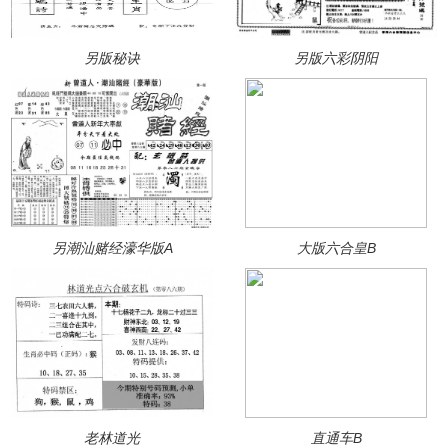
另版秘诀
另版六彩阴阳
另潮汕赌经濠华版A
大版六合皇B
老林道光
直通车B