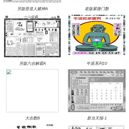
另版曾道人赌神A
老版紫微门数
另版六合解霸A
牛派系列10
大吉数B
新当天报-1