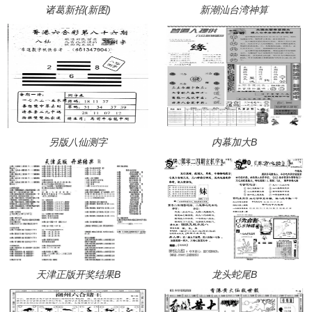
诸葛新招(新图)
新潮汕台湾神算
另版八仙测字
内幕加大B
天津正版开奖结果B
龙头蛇尾B