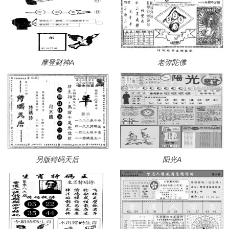
摩登财神A
老弥陀佛
另版特码天后
阳光A